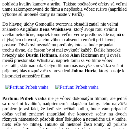
pohľadu kvality kamery a strihu. Takisto počítačové efekty sú veľmi
umne zakomponované do filmu a nepôsobia vôbec rušivo (napríklad
výborne sú urobené domy na moste v Paríži).
Do hlavnej úlohy Grenouilla tvorcovia obsadili zatiaľ nie veľmi
známeho Angličana
Bena Whishawa
, ktorý svoju rolu stvárnil
vcelku netradične, napriek tomu veľmi verne predlohe. Ide najmä o
chýbajúcu citovosť, alebo vôbec o absenciu emócii pri hlavnej
postave. Divákovi neznalému predlohy toto asi bude pripadať
trochu divne, ale časom by si mal zvyknúť každý. Ďalšie herecké
hviezdy ako
Dustin Hoffman
, alebo
Alan Rickman
majú oveľa
menší priestor ako Whishaw, napriek tomu sa vo filme vôbec
nestratili, skôr naopak. Celým filmom nás navyše sprevádza veľmi
príjemný hlas rozprávača v prevedení
Johna Hurta
, ktorý pasuje k
historickej atmosfére filmu.
Parfum: Príbeh vraha
nie je vôbec dokonalým filmom, ale jedná
sa o veľmi kvalitnú, nadpriemernú adaptáciu knihy. Jeho najväčší
problém je asi fakt, že keď ste nečítali knihu, bude vám pripadať
občas veľmi zmätený (napríklad dve koncové scény na dvoch
rôznych námestiach pôsobili dosť šokujúco a netradične už v knihe,
nieto ešte vo filme). Takisto sú niektoré časti knihy až prílišne