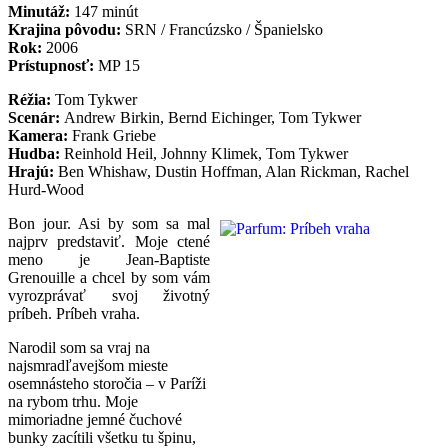
Minutáž:
147 minút
Krajina pôvodu:
SRN / Francúzsko / Španielsko
Rok:
2006
Prístupnosť:
MP 15
Réžia:
Tom Tykwer
Scenár:
Andrew Birkin, Bernd Eichinger, Tom Tykwer
Kamera:
Frank Griebe
Hudba:
Reinhold Heil, Johnny Klimek, Tom Tykwer
Hrajú:
Ben Whishaw, Dustin Hoffman, Alan Rickman, Rachel
Hurd-Wood
Bon jour. Asi by som sa mal
najprv predstaviť. Moje ctené
meno je Jean-Baptiste
Grenouille a chcel by som vám
vyrozprávať svoj životný
príbeh. Príbeh vraha.
Narodil som sa vraj na
najsmradľavejšom mieste
osemnásteho storočia – v Paríži
na rybom trhu. Moje
mimoriadne jemné čuchové
bunky zacítili všetku tu špinu,