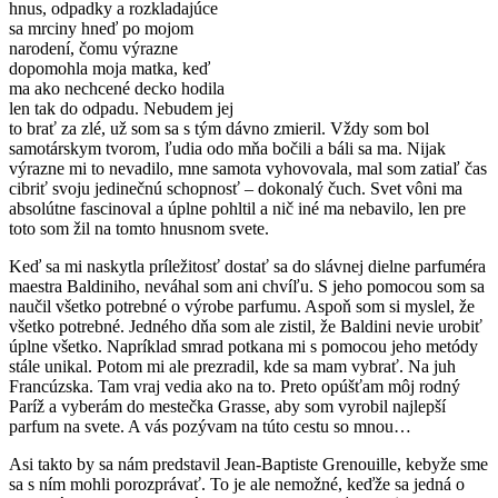
hnus, odpadky a rozkladajúce
sa mrciny hneď po mojom
narodení, čomu výrazne
dopomohla moja matka, keď
ma ako nechcené decko hodila
len tak do odpadu. Nebudem jej
to brať za zlé, už som sa s tým dávno zmieril. Vždy som bol
samotárskym tvorom, ľudia odo mňa bočili a báli sa ma. Nijak
výrazne mi to nevadilo, mne samota vyhovovala, mal som zatiaľ čas
cibriť svoju jedinečnú schopnosť – dokonalý čuch. Svet vôni ma
absolútne fascinoval a úplne pohltil a nič iné ma nebavilo, len pre
toto som žil na tomto hnusnom svete.
Keď sa mi naskytla príležitosť dostať sa do slávnej dielne parfuméra
maestra Baldiniho, neváhal som ani chvíľu. S jeho pomocou som sa
naučil všetko potrebné o výrobe parfumu. Aspoň som si myslel, že
všetko potrebné. Jedného dňa som ale zistil, že Baldini nevie urobiť
úplne všetko. Napríklad smrad potkana mi s pomocou jeho metódy
stále unikal. Potom mi ale prezradil, kde sa mam vybrať. Na juh
Francúzska. Tam vraj vedia ako na to. Preto opúšťam môj rodný
Paríž a vyberám do mestečka Grasse, aby som vyrobil najlepší
parfum na svete. A vás pozývam na túto cestu so mnou…
Asi takto by sa nám predstavil Jean-Baptiste Grenouille, kebyže sme
sa s ním mohli porozprávať. To je ale nemožné, keďže sa jedná o