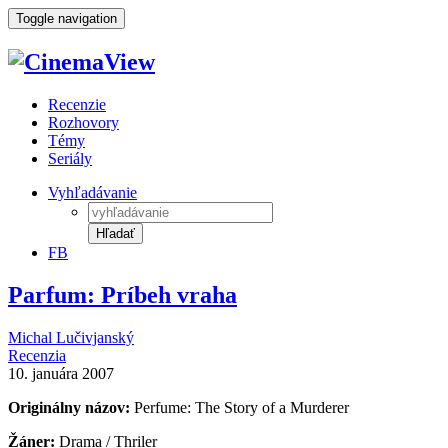
Toggle navigation
Recenzie
Rozhovory
Témy
Seriály
Vyhľadávanie
Hľadať
FB
Parfum: Príbeh vraha
Michal Lučivjanský
Recenzia
10. januára 2007
Originálny názov:
Perfume: The Story of a Murderer
Žáner:
Drama / Thriler