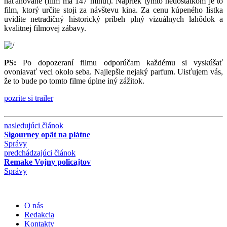
naťahované (film má 147 minút). Napriek týmto nedostatkom je to
film, ktorý určite stoji za návštevu kina. Za cenu kúpeného lístka
uvidíte netradičný historický príbeh plný vizuálnych lahôdok a
kvalitnej filmovej zábavy.
PS:
Po dopozeraní filmu odporúčam každému si vyskúšať
ovoniavať veci okolo seba. Najlepšie nejaký parfum. Uisťujem vás,
že to bude po tomto filme úplne iný zážitok.
pozrite si trailer
nasledujúci článok
Sigourney opät na plátne
Správy
predchádzajúci článok
Remake Vojny policajtov
Správy
O nás
Redakcia
Kontakty