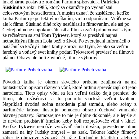
imaginárnu postavu z románu Parfum spisovateľa
Patricka
Süskinda
z roku 1985, ktorý sa okamžite po vydaní stal
celosvetovým bestsellerom. A musím uznať, že zaslúžene, keďže
kniha Parfum je perfektným čítaním, vrelo odporúčam. Vráťme sa
ale k filmu. Süskind dlhé roky nesúhlasil s filmovaním, ale asi po
štedrej odmene napokon súhlasil a film sa začal pripravovať s tým,
že režisérom sa stal
Tom Tykwer
, ktorý sa preslávil najmä
netradičným filmom Lola beží o život. Po zverejnení informácii o
natáčaní sa každý čitateľ knihy zhrozil nad tým, že ako sa veľmi
farebný a voňavý svet knihy podarí Tykwerovi previesť na filmové
plátno. Obavy ale boli zbytočné, film je výborný.
Pôvodná kniha je okrem skvelého príbehu zaujímavá najmä
fantastickým opisom rôznych vôní, ktoré hrdinu sprevádzajú od jeho
narodenia. Tieto opisy vôní sa len veľmi ťažko dajú preniesť do
filmu, ale režisérovi sa to podarilo viackrát veľmi kvalitne.
Napríklad úvodná scéna narodenia plná smradu, alebo scény z
parfumérie krásne ilustrujú pomocou obrazu čuchové vnímanie
hlavnej postavy. Samozrejme to nie je úplne dokonalé, ale lepšie si
to neviem predstaviť (možno keby boli rozprašovače vôní v kine).
Keďže
Tykwer
nemôže využívať čuch diváka, prevedenie filmu
zameral na iný ľudský zmysel – na zrak. Takmer každý filmový
záber je obrazovo výrazný, či už z farebného hľadiska, alebo z