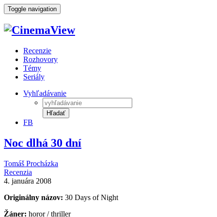
Toggle navigation
Recenzie
Rozhovory
Témy
Seriály
Vyhľadávanie
Hľadať
FB
Noc dlhá 30 dní
Tomáš Procházka
Recenzia
4. januára 2008
Originálny názov:
30 Days of Night
Žáner:
horor / thriller