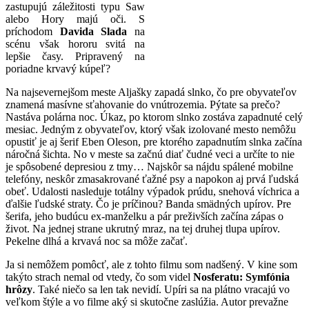
zastupujú záležitosti typu Saw
alebo Hory majú oči. S
príchodom
Davida Slada
na
scénu však hororu svitá na
lepšie časy. Pripravený na
poriadne krvavý kúpeľ?
Na najsevernejšom meste Aljašky zapadá slnko, čo pre obyvateľov
znamená masívne sťahovanie do vnútrozemia. Pýtate sa prečo?
Nastáva polárna noc. Úkaz, po ktorom slnko zostáva zapadnuté celý
mesiac. Jedným z obyvateľov, ktorý však izolované mesto nemôžu
opustiť je aj šerif Eben Oleson, pre ktorého zapadnutím slnka začína
náročná šichta. No v meste sa začnú diať čudné veci a určíte to nie
je spôsobené depresiou z tmy… Najskôr sa nájdu spálené mobilne
telefóny, neskôr zmasakrované ťažné psy a napokon aj prvá ľudská
obeť. Udalosti nasleduje totálny výpadok prúdu, snehová víchrica a
ďalšie ľudské straty. Čo je príčinou? Banda smädných upírov. Pre
šerifa, jeho budúcu ex-manželku a pár preživších začína zápas o
život. Na jednej strane ukrutný mraz, na tej druhej tlupa upírov.
Pekelne dlhá a krvavá noc sa môže začať.
Ja si nemôžem pomôcť, ale z tohto filmu som nadšený. V kine som
takýto strach nemal od vtedy, čo som videl
Nosferatu: Symfónia
hrôzy
. Také niečo sa len tak nevidí. Upíri sa na plátno vracajú vo
veľkom štýle a vo filme aký si skutočne zaslúžia. Autor prevažne