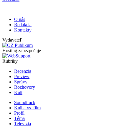
O nás
Redakcia
Kontakty
Vydavateľ
Hosting zabezpečuje
Rubriky
Recenzia
Preview
Správy
Rozhovory
Kult
Soundtrack
Kniha vs. film
Profil
Téma
Televízia