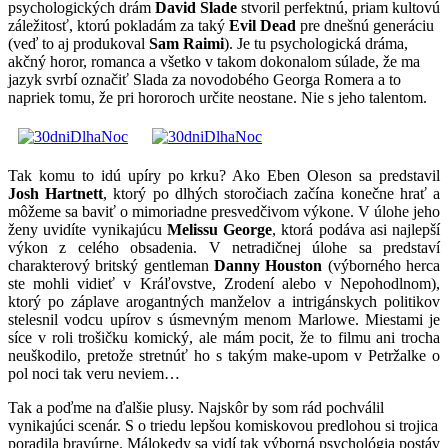
psychologických drám
David Slade
stvoril perfektnú, priam kultovú
záležitosť, ktorú pokladám za taký
Evil Dead
pre dnešnú generáciu
(veď to aj produkoval
Sam Raimi
). Je tu psychologická dráma,
akčný horor, romanca a všetko v takom dokonalom súlade, že ma
jazyk svrbí označiť Slada za novodobého Georga Romera a to
napriek tomu, že pri hororoch určite neostane. Nie s jeho talentom.
Tak komu to idú upíry po krku? Ako Eben Oleson sa predstavil
Josh Hartnett
, ktorý po dlhých storočiach začína konečne hrať a
môžeme sa baviť o mimoriadne presvedčivom výkone. V úlohe jeho
ženy uvidíte vynikajúcu
Melissu George
, ktorá podáva asi najlepší
výkon z celého obsadenia. V netradičnej úlohe sa predstaví
charakterový britský gentleman
Danny Houston
(výborného herca
ste mohli vidieť v Kráľovstve, Zrodení alebo v Nepohodlnom),
ktorý po záplave arogantných manželov a intrigánskych politikov
stelesnil vodcu upírov s úsmevným menom Marlowe. Miestami je
síce v roli trošičku komický, ale mám pocit, že to filmu ani trocha
neuškodilo, pretože stretnúť ho s takým make-upom v Petržalke o
pol noci tak veru neviem…
Tak a poďme na ďalšie plusy. Najskôr by som rád pochválil
vynikajúci scenár. S o triedu lepšou komiskovou predlohou si trojica
poradila bravúrne. Málokedy sa vidí tak výborná psychológia postáv