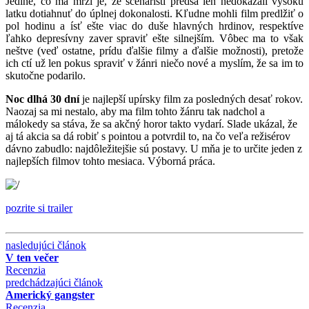
Jediné, čo ma mrzí je, že scenáristi predsa len nedokázali vysokú
latku dotiahnuť do úplnej dokonalosti. Kľudne mohli film predlžiť o
pol hodinu a ísť ešte viac do duše hlavných hrdinov, respektíve
ľahko depresívny zaver spraviť ešte silnejším. Vôbec ma to však
neštve (veď ostatne, prídu ďalšie filmy a ďalšie možnosti), pretože
ich ctí už len pokus spraviť v žánri niečo nové a myslím, že sa im to
skutočne podarilo.
Noc dlhá 30 dní
je najlepší upírsky film za posledných desať rokov.
Naozaj sa mi nestalo, aby ma film tohto žánru tak nadchol a
málokedy sa stáva, že sa akčný horor takto vydarí. Slade ukázal, že
aj tá akcia sa dá robiť s pointou a potvrdil to, na čo veľa režisérov
dávno zabudlo: najdôležitejšie sú postavy. U mňa je to určite jeden z
najlepších filmov tohto mesiaca. Výborná práca.
pozrite si trailer
nasledujúci článok
V ten večer
Recenzia
predchádzajúci článok
Americký gangster
Recenzia