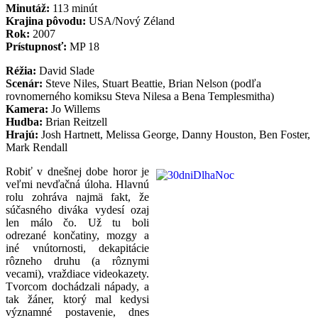
Minutáž:
113 minút
Krajina pôvodu:
USA/Nový Zéland
Rok:
2007
Prístupnosť:
MP 18
Réžia:
David Slade
Scenár:
Steve Niles, Stuart Beattie, Brian Nelson (podľa
rovnomerného komiksu Steva Nilesa a Bena Templesmitha)
Kamera:
Jo Willems
Hudba:
Brian Reitzell
Hrajú:
Josh Hartnett, Melissa George, Danny Houston, Ben Foster,
Mark Rendall
Robiť v dnešnej dobe horor je
veľmi nevďačná úloha. Hlavnú
rolu zohráva najmä fakt, že
súčasného diváka vydesí ozaj
len málo čo. Už tu boli
odrezané končatiny, mozgy a
iné vnútornosti, dekapitácie
rôzneho druhu (a rôznymi
vecami), vraždiace videokazety.
Tvorcom dochádzali nápady, a
tak žáner, ktorý mal kedysi
významné postavenie, dnes