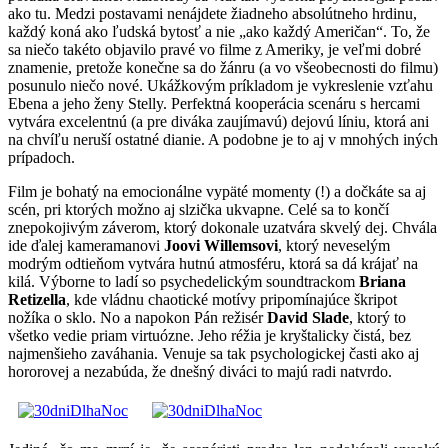
ako tu. Medzi postavami nenájdete žiadneho absolútneho hrdinu,
každý koná ako ľudská bytosť a nie „ako každý Američan“. To, že
sa niečo takéto objavilo pravé vo filme z Ameriky, je veľmi dobré
znamenie, pretože konečne sa do žánru (a vo všeobecnosti do filmu)
posunulo niečo nové. Ukážkovým príkladom je vykreslenie vzťahu
Ebena a jeho ženy Stelly. Perfektná kooperácia scenáru s hercami
vytvára excelentnú (a pre diváka zaujímavú) dejovú líniu, ktorá ani
na chvíľu neruší ostatné dianie. A podobne je to aj v mnohých iných
prípadoch.
Film je bohatý na emocionálne vypäté momenty (!) a dočkáte sa aj
scén, pri ktorých možno aj slzička ukvapne. Celé sa to končí
znepokojivým záverom, ktorý dokonale uzatvára skvelý dej. Chvála
ide ďalej kameramanovi
Joovi Willemsovi
, ktorý neveselým
modrým odtieňom vytvára hutnú atmosféru, ktorá sa dá krájať na
kilá. Výborne to ladí so psychedelickým soundtrackom
Briana
Retizella
, kde vládnu chaotické motívy pripomínajúce škripot
nožíka o sklo. No a napokon Pán režisér
David Slade
, ktorý to
všetko vedie priam virtuózne. Jeho réžia je kryštalicky čistá, bez
najmenšieho zaváhania. Venuje sa tak psychologickej časti ako aj
hororovej a nezabúda, že dnešný diváci to majú radi natvrdo.