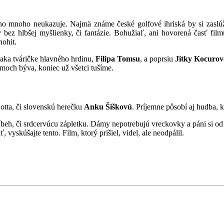
eho mnoho neukazuje. Najmä známe české golfové ihriská by si zaslúž
 bez hlbšej myšlienky, či fantázie. Bohužiaľ, ani hovorená časť fil
nohit.
ďaka tváričke hlavného hrdinu,
Filipa Tomsu
, a poprsiu
Jitky Kocurov
lmoch býva, koniec už všetci tušíme.
otta, či slovenskú herečku
Anku Šiškovú
. Príjemne pôsobí aj hudba, 
íbeh, či srdcervúcu zápletku. Dámy nepotrebujú vreckovky a páni si od
vyskúšajte tento. Film, ktorý prišiel, videl, ale neodpálil.