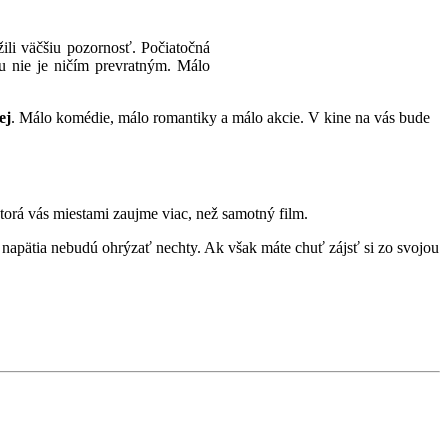
ili väčšiu pozornosť. Počiatočná
mu nie je ničím prevratným. Málo
ej
. Málo komédie, málo romantiky a málo akcie. V kine na vás bude
ktorá vás miestami zaujme viac, než samotný film.
 napätia nebudú ohrýzať nechty. Ak však máte chuť zájsť si zo svojou