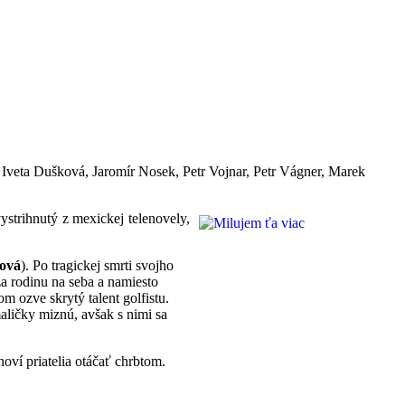
Iveta Dušková, Jaromír Nosek, Petr Vojnar, Petr Vágner, Marek
ystrihnutý z mexickej telenovely,
ová
). Po tragickej smrti svojho
a rodinu na seba a namiesto
 ozve skrytý talent golfistu.
aličky miznú, avšak s nimi sa
oví priatelia otáčať chrbtom.