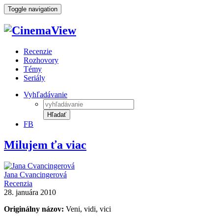
Toggle navigation
Recenzie
Rozhovory
Témy
Seriály
Vyhľadávanie
Hľadať
FB
Milujem ťa viac
Jana Cvancingerová
Recenzia
28. januára 2010
Originálny názov:
Veni, vidi, vici