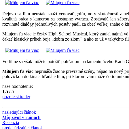
Dejovo sa film neustále snaží venovať golfu, no v skutočnosti z n
kvalitná práca s kamerou sa postupne vytráca. Zostávajú len zábery
rozvinuté dialógy jednotlivých postáv padli za obeť veľkej snahe o ki
Milujem ťa viac je český High School Musical, ktorý zaujal najmä v
čakať klasický príbeh boja „dobra zo zlom“, a ako to už v takýchto fi
Vo filme sa však môžete potešiť pohľadom na lamentujúceho Karla G
Milujem ťa viac
neprináša žiadne prevratné scény, nápad na nový pr
polovičkou do kina a hľadáte film, pri ktorom vám môže čo-to uniknúť, 
naše hodnotenie:
1,5 / 5
pozrite si trailer
nasledujúci článok
Môj život v ruinách
Recenzia
predchádzajúci článok