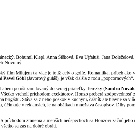
necký, Bohumil Klepl, Anna Šišková, Eva Ujfaluši, Jana Doleželová, 
etr Novotný
ský film Milujem ťa viac je totiž celý o golfe. Romantika, príbeh ako v
al
Pavel Göbl
(Javorový guláš), je však ďalšia z rodu „popcornových“.
d Labem po uši zamilovaný do svojej priateľky Terezky (
Sandra Novák
my. Všetko vrcholí príchodom exekútorov. Honzo preberá zodpovednosť z
 brigádu. Stáva sa z neho poskok v kuchyni, čašník ale hlavne sa v ňom
a, účinkuje v reklamách, je na obálkach množstva časopisov. Dlhy pom
. S príchodom zranenia a menších neúspechoch sa Honzovi začnú jeho n
A všetko sa zas na dobré obráti.