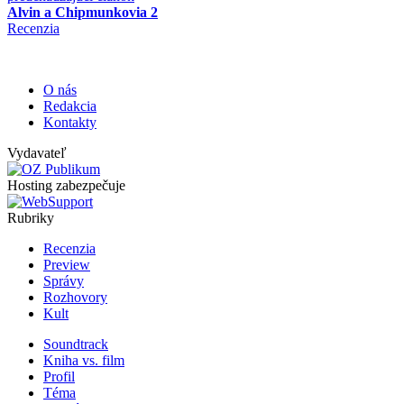
Alvin a Chipmunkovia 2
Recenzia
O nás
Redakcia
Kontakty
Vydavateľ
Hosting zabezpečuje
Rubriky
Recenzia
Preview
Správy
Rozhovory
Kult
Soundtrack
Kniha vs. film
Profil
Téma