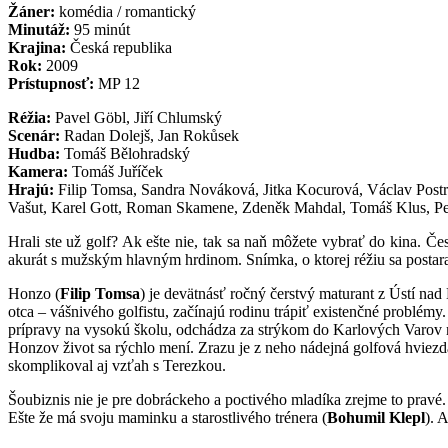
Žáner:
komédia / romantický
Minutáž:
95 minút
Krajina:
Česká republika
Rok:
2009
Prístupnosť:
MP 12
Réžia:
Pavel Göbl, Jiří Chlumský
Scenár:
Radan Dolejš, Jan Rokůsek
Hudba:
Tomáš Bělohradský
Kamera:
Tomáš Juříček
Hrajú:
Filip Tomsa, Sandra Nováková, Jitka Kocurová, Václav Postrá
Vašut, Karel Gott, Roman Skamene, Zdeněk Mahdal, Tomáš Klus, P
Hrali ste už golf? Ak ešte nie, tak sa naň môžete vybrať do kina. Če
akurát s mužským hlavným hrdinom. Snímka, o ktorej réžiu sa postar
Honzo (
Filip Tomsa
) je devätnásť ročný čerstvý maturant z Ústí na
otca – vášnivého golfistu, začínajú rodinu trápiť existenčné problé
prípravy na vysokú školu, odchádza za strýkom do Karlových Varov na
Honzov život sa rýchlo mení. Zrazu je z neho nádejná golfová hviezd
skomplikoval aj vzťah s Terezkou.
Šoubiznis nie je pre dobráckeho a poctivého mladíka zrejme to pravé
Ešte že má svoju maminku a starostlivého trénera (
Bohumil Klepl
). 