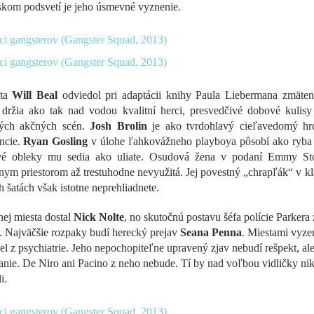
skom podsvetí je jeho úsmevné vyznenie.
sta
Will Beal
odviedol pri adaptácii knihy Paula Liebermana zmäten
držia ako tak nad vodou kvalitní herci, presvedčivé dobové kulisy
ých akčných scén.
Josh Brolin
je ako tvrdohlavý cieľavedomý hr
ncie.
Ryan Gosling
v úlohe ľahkovážneho playboya pôsobí ako ryba
é obleky mu sedia ako uliate. Osudová žena v podaní Emmy St
ym priestorom až trestuhodne nevyužitá. Jej povestný „chrapľák“ v k
 šatách však istotne neprehliadnete.
ej miesta dostal
Nick Nolte
, no skutočnú postavu šéfa polície Parkera 
. Najväčšie rozpaky budí herecký prejav
Seana Penna
. Miestami vyze
el z psychiatrie. Jeho nepochopiteľne upravený zjav nebudí rešpekt, ale
nie. De Niro ani Pacino z neho nebude. Tí by nad voľbou vidličky ni
i.