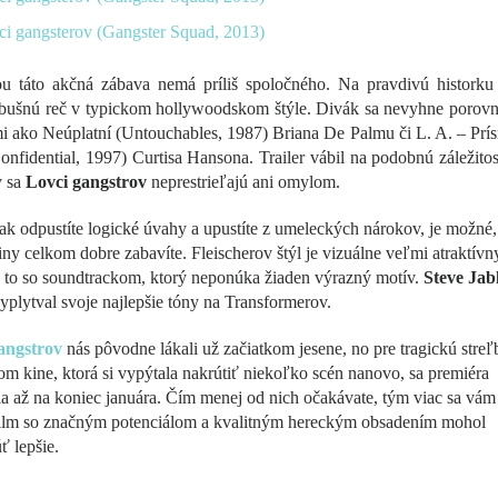
tou táto akčná zábava nemá príliš spoločného. Na pravdivú historku
výbušnú reč v typickom hollywoodskom štýle. Divák sa nevyhne porovn
i ako Neúplatní (Untouchables, 1987) Briana De Palmu či L. A. – Prí
onfidential, 1997) Curtisa Hansona. Trailer vábil na podobnú záležito
y sa
Lovci gangstrov
neprestrieľajú ani omylom.
ak odpustíte logické úvahy a upustíte z umeleckých nárokov, je možné,
ny celkom dobre zabavíte. Fleischerov štýl je vizuálne veľmi atraktívn
e to so soundtrackom, ktorý neponúka žiaden výrazný motív.
Steve Jab
yplytval svoje najlepšie tóny na Transformerov.
angstrov
nás pôvodne lákali už začiatkom jesene, no pre tragickú streľ
m kine, ktorá si vypýtala nakrútiť niekoľko scén nanovo, sa premiéra
a až na koniec januára. Čím menej od nich očakávate, tým viac sa vá
Film so značným potenciálom a kvalitným hereckým obsadením mohol
 lepšie.