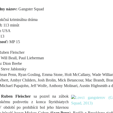
lny názov:
Gangster Squad
akčná kriminálna dráma
ž:
113 minút
:
USA
13
nosť:
MP 15
Ruben Fleischer
:
Will Beall, Paul Lieberman
a:
Dion Beebe
:
Steve Jablonsky
ean Penn, Ryan Gosling, Emma Stone, Holt McCallany, Wade Willia
ébert, Ambyr Childers, Josh Brolin, Mick Betancour, Mac Brandt, Br
Michael Papajohn, Jeff Wolfe, Anthony Molinari, Austin Highsmith a ď
r
Ruben Fleischer
sa pozrel na zúbok
lskému podsvetiu z konca štyridsiatych
V období po prohibícii bol jeho hlavnou
u bývalý boxer Mickey Cohen (
Sean Penn
). Rodák z Brooklynu riad