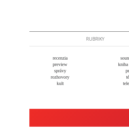
RUBRIKY
recenzia
soun
preview
kniha 
správy
pr
rozhovory
t
kult
tel