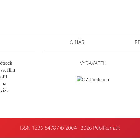
O NÁS
R
VYDAVATEĽ
dtrack
vs. film
ofil
éma
evízia
ISSN 1336-8478 / © 2004 - 2026
Publikum.sk