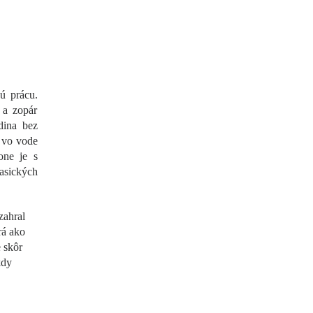
ú prácu.
 a zopár
dina bez
 vo vode
one je s
lasických
zahral
rá ako
 skôr
kdy