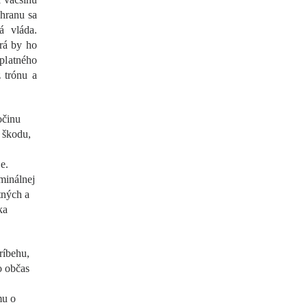
chranu sa
á vláda.
orá by ho
platného
 trónu a
očinu
 škodu,
e.
minálnej
tných a
ka
ríbehu,
o občas
mu o