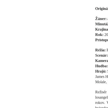
Originá
Žáner:
Minutá
Krajina
Rok:
20
Prístup
Réžia:
Scenár
Kamer
Hudba
Hrajú:
S
James H
Molale, 
Režisé
losange
rokov. 
hviezdo