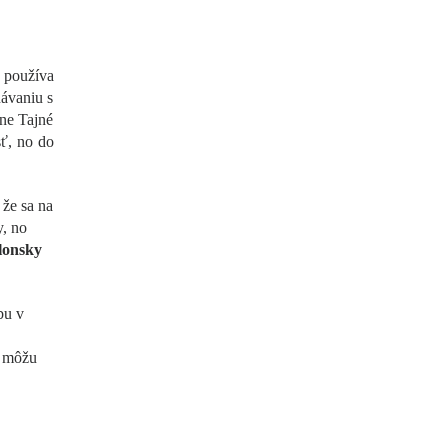
 používa
ávaniu s
sne Tajné
sť, no do
 že sa na
y, no
lonsky
bu v
m môžu