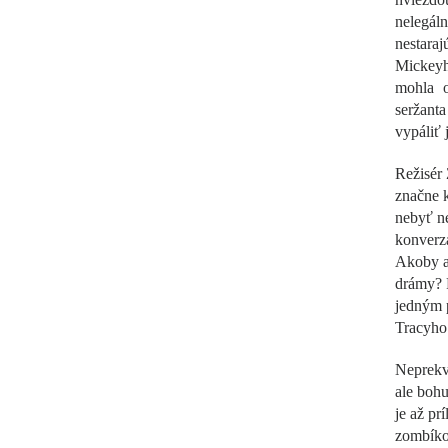
nelegáln
nestara
Mickeyho
mohla o
seržant
vypáliť 
Režisér 
značne 
nebyť n
konverz
Akoby aj
drámy? P
jedným 
Tracyho
Neprekva
ale bohu
je až pr
zombíko