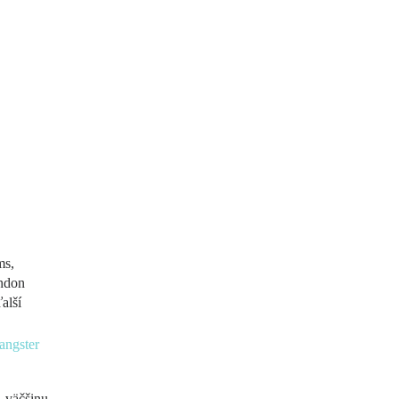
ms,
andon
alší
i väčšinu