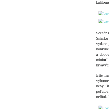
kaliforn
Scenári
Snímku 
vydaren
konkure
a dobov
minimáln
krvavých
Ešte men
výborne
keby uši
poľutova
nefňukal