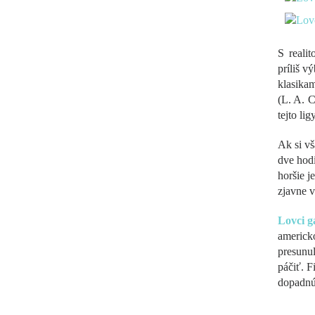
S reali
príliš 
klasikam
(L. A. C
tejto lig
Ak si vš
dve hodi
horšie j
zjavne v
Lovci g
americko
presunul
páčiť. 
dopadnúť