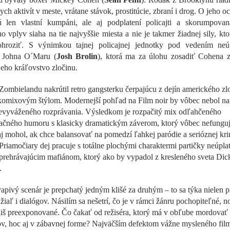
ych aktivít v meste, vrátane stávok, prostitúcie, zbraní i drog. O jeho o
jú len vlastní kumpáni, ale aj podplatení policajti a skorumpovan
 vplyv siaha na tie najvyššie miesta a nie je takmer žiadnej sily, kt
hroziť. S výnimkou tajnej policajnej jednotky pod vedením neú
a Johna O´Maru (
Josh Brolin
), ktorá ma za úlohu zosadiť Cohena z
jeho kráľovstvo zločinu.
Zombielandu nakrútil retro gangsterku čerpajúcu z dejín amerického zl
komixovým štýlom. Modernejší pohľad na Film noir by vôbec nebol na
evyváženého rozprávania. Výsledkom je rozpačitý mix odľahčeného
ačného humoru s klasicky dramatickým záverom, ktorý vôbec nefunguj
 mohol, ak chce balansovať na pomedzí ľahkej paródie a serióznej kri
riamočiary dej pracuje s totálne plochými charaktermi partičky neúpla
prehrávajúcim mafiánom, ktorý ako by vypadol z kresleného sveta Dic
.
pivý scenár je prepchatý jedným klišé za druhým – to sa týka nielen p
žiaľ i dialógov. Násilím sa nešetrí, čo je v rámci žánru pochopiteľné, n
íliš preexponované. Čo čakať od režiséra, ktorý má v obľube mordovať
v, hoc aj v zábavnej forme? Najväčším defektom vážne mysleného fil