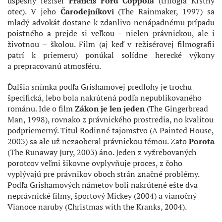
úspešný režisér
Francis Ford Coppola
(trilógia Krstný
otec). V jeho
Čarodejníkovi
(The Rainmaker, 1997) sa
mladý advokát dostane k zdanlivo nenápadnému prípadu
poistného a prejde si veľkou – nielen právnickou, ale i
životnou – školou. Film (aj keď v režisérovej filmografii
patrí k priemeru) ponúkal solídne herecké výkony
a prepracovanú atmosféru.
Ďalšia snímka podľa Grishamovej predlohy je trochu
špecifická, lebo bola nakrútená podľa nepublikovaného
románu. Ide o film
Zákon je len jeden
(The Gingerbread
Man, 1998), rovnako z právnického prostredia, no kvalitou
podpriemerný. Titul Rodinné tajomstvo (A Painted House,
2003) sa ale už nezaoberal právnickou témou. Zato
Porota
(The Runaway Jury, 2003) áno. Jeden z vyžrebovaných
porotcov veľmi šikovne ovplyvňuje proces, z čoho
vyplývajú pre právnikov oboch strán značné problémy.
Podľa Grishamových námetov boli nakrútené ešte dva
neprávnické filmy, športový Mickey (2004) a vianočný
Vianoce naruby (Christmas with the Kranks, 2004).