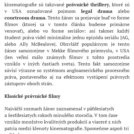
kinematografie sú takzvané
právnické thrillery
, ktoré sú
v USA označované pojmom
legal drama
alebo
courtroom drama
. Tento žáner sa prejavuje buď vo forme
filmov (ktorej sa v tomto článku budeme primárne
venovať), alebo vo forme seriálov: asi takmer každý
študent práva videl minimálne jednu epizódu seriálu JAG,
alebo Ally McBealovej. Obzvlášť populárnym je tento
žáner samozrejme v Mekke filmového priemyslu, v USA
(len veľmi málo známych filmov z tohto prostredia
vzniklo v iných častiach sveta). Tento fakt samozrejme
súvisí výrazne so systémom angloamerického procesného
práva, postaveného aj na efektnom vystúpení právnych
zástupcov oboch strán.
Klasické právnické filmy
Najväčší rozmach žáner zaznamenal v päťdesiatych
a šesťdesiatych rokoch minulého storočia. V tom čase
vzniklo množstvo kvalitných produkcií a viaceré z nich
patria medzi klenoty kinematografie. Spomeňme aspoň tri