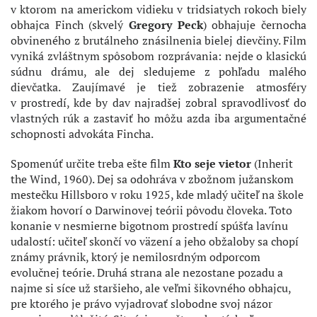
v ktorom na americkom vidieku v tridsiatych rokoch biely
obhajca Finch (skvelý
Gregory Peck
) obhajuje černocha
obvineného z brutálneho znásilnenia bielej dievčiny. Film
vyniká zvláštnym spôsobom rozprávania: nejde o klasickú
súdnu drámu, ale dej sledujeme z pohľadu malého
dievčatka. Zaujímavé je tiež zobrazenie atmosféry
v prostredí, kde by dav najradšej zobral spravodlivosť do
vlastných rúk a zastaviť ho môžu azda iba argumentačné
schopnosti advokáta Fincha.
Spomenúť určite treba ešte film
Kto seje vietor
(Inherit
the Wind, 1960). Dej sa odohráva v zbožnom južanskom
mestečku Hillsboro v roku 1925, kde mladý učiteľ na škole
žiakom hovorí o Darwinovej teórii pôvodu človeka. Toto
konanie v nesmierne bigotnom prostredí spúšťa lavínu
udalostí: učiteľ skončí vo väzení a jeho obžaloby sa chopí
známy právnik, ktorý je nemilosrdným odporcom
evolučnej teórie. Druhá strana ale nezostane pozadu a
najme si síce už staršieho, ale veľmi šikovného obhajcu,
pre ktorého je právo vyjadrovať slobodne svoj názor