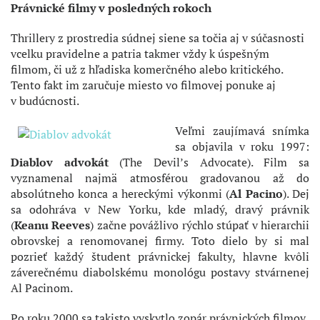
Právnické filmy v posledných rokoch
Thrillery z prostredia súdnej siene sa točia aj v súčasnosti
vcelku pravidelne a patria takmer vždy k úspešným
filmom, či už z hľadiska komerčného alebo kritického.
Tento fakt im zaručuje miesto vo filmovej ponuke aj
v budúcnosti.
Veľmi zaujímavá snímka
sa objavila v roku 1997:
Diablov advokát
(The Devil’s Advocate). Film sa
vyznamenal najmä atmosférou gradovanou až do
absolútneho konca a hereckými výkonmi (
Al Pacino
). Dej
sa odohráva v New Yorku, kde mladý, dravý právnik
(
Keanu Reeves
) začne povážlivo rýchlo stúpať v hierarchii
obrovskej a renomovanej firmy. Toto dielo by si mal
pozrieť každý študent právnickej fakulty, hlavne kvôli
záverečnému diabolskému monológu postavy stvárnenej
Al Pacinom.
Po roku 2000 sa takisto vyskytlo zopár právnických filmov,