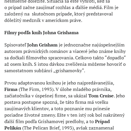
nesmierne dôležité. Situácia sa ešte vyhrotí, keď sa
o prípad začne zaujímať rozhlas a ďalšie médiá. Film je
založený na skutočnom prípade, ktorý predstavoval
dôležitý medzník v americkom práve.
Filmy podľa kníh Johna Grishama
Spisovateľ
John Grisham
je jednoznačne najúspešnejším
autorom právnických románov a viaceré jeho známe knihy
sa dočkali filmového spracovania. Celkovo takto “dopadlo“
až osem kníh. S istou dávkou zveličenia môžeme hovoriť o
samostatnom subžánri „grishamovky“.
Prvou adaptovanou knihou je jeho najpredávanejšia,
Firma
(The Firm, 1993). V úlohe mladého právnika,
začiatočníka v úspešnej firme, sa ukázal
Tom Cruise
. Jeho
postava postupne spozná, že táto firma má vcelku
zaujímavých klientov, a toto poznanie mu prinesie
poriadne životné zmeny. Ešte v ten istý rok bol nakrútený
ďalší film podľa Grishamovej predlohy, a to
Prípad
Pelikán
(The Pelican Brief, 1993), avšak zaznamenal