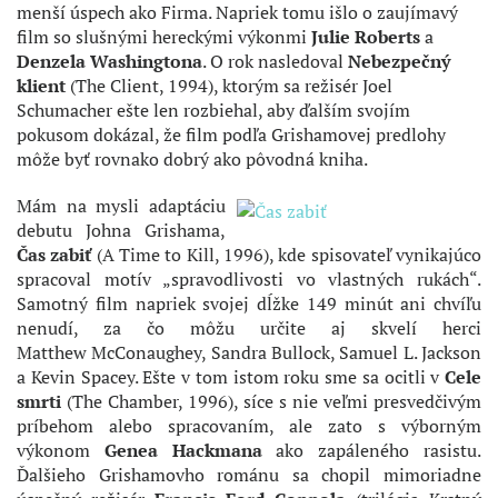
menší úspech ako Firma. Napriek tomu išlo o zaujímavý
film so slušnými hereckými výkonmi
Julie Roberts
a
Denzela Washingtona
. O rok nasledoval
Nebezpečný
klient
(The Client, 1994), ktorým sa režisér Joel
Schumacher ešte len rozbiehal, aby ďalším svojím
pokusom dokázal, že film podľa Grishamovej predlohy
môže byť rovnako dobrý ako pôvodná kniha.
Mám na mysli adaptáciu
debutu Johna Grishama,
Čas zabiť
(A Time to Kill, 1996), kde spisovateľ vynikajúco
spracoval motív „spravodlivosti vo vlastných rukách“.
Samotný film napriek svojej dĺžke 149 minút ani chvíľu
nenudí, za čo môžu určite aj skvelí herci
Matthew McConaughey, Sandra Bullock, Samuel L. Jackson
a Kevin Spacey. Ešte v tom istom roku sme sa ocitli v
Cele
smrti
(The Chamber, 1996), síce s nie veľmi presvedčivým
príbehom alebo spracovaním, ale zato s výborným
výkonom
Genea Hackmana
ako zapáleného rasistu.
Ďalšieho Grishamovho románu sa chopil mimoriadne