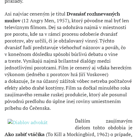
príklady.
Asi najviac ceneným je titul
Dvanásť rozhnevaných
mužov
(12 Angry Men, 1957), ktorý pôvodne mal byť len
televíznym filmom. Dej sa odohráva najmä v miestnosti
pre porotu, kde sa v rámci procesu odoberie dvanásť
porotcov, aby určili, či je obžalovaný vinný. Týchto
dvanásť ľudí predstavuje všehochuť názorov a pováh, čo
v konečnom dôsledku spôsobí búrlivú debatu o vine
a treste. Vynikajú najmä brilantné dialógy medzi
jednotlivými porotcami. Film je cenený aj vďaka hereckým
výkonom (jedného z porotcov hrá Jiří Voskovec)
a dokazuje, že na úžasný zážitok vôbec netreba počítačové
efekty alebo drahé kostýmy. Film sa dočkal minulého roka
zaujímavého remake ruskej produkcie, ktorý ale posunul
pôvodnú predlohu do úplne inej roviny umiestnením
príbehu do Čečenska.
Ďalším zaujímavým
dielom tohto obdobia je
Ako zabiť vtáčika
(To Kill a Mockingbird, 1962) o prípade,