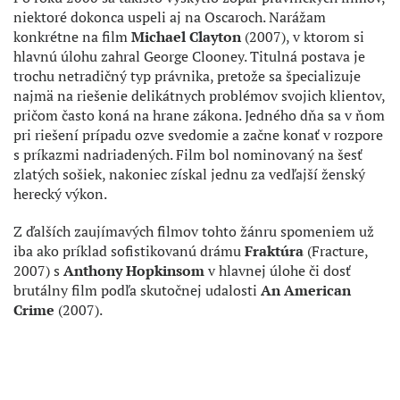
niektoré dokonca uspeli aj na Oscaroch. Narážam
konkrétne na film
Michael Clayton
(2007), v ktorom si
hlavnú úlohu zahral George Clooney. Titulná postava je
trochu netradičný typ právnika, pretože sa špecializuje
najmä na riešenie delikátnych problémov svojich klientov,
pričom často koná na hrane zákona. Jedného dňa sa v ňom
pri riešení prípadu ozve svedomie a začne konať v rozpore
s príkazmi nadriadených. Film bol nominovaný na šesť
zlatých sošiek, nakoniec získal jednu za vedľajší ženský
herecký výkon.
Z ďalších zaujímavých filmov tohto žánru spomeniem už
iba ako príklad sofistikovanú drámu
Fraktúra
(Fracture,
2007) s
Anthony Hopkinsom
v hlavnej úlohe či dosť
brutálny film podľa skutočnej udalosti
An American
Crime
(2007).