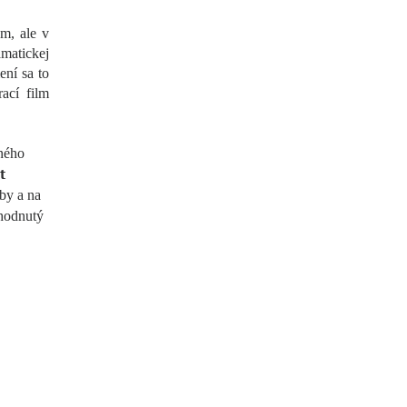
om, ale v
matickej
ení sa to
ací film
dného
t
by a na
zhodnutý