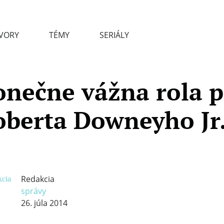
VORY
TÉMY
SERIÁLY
onečne vážna rola p
oberta Downeyho Jr
Redakcia
správy
26. júla 2014