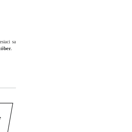
siaci sa
tóber
.
e