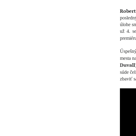
Robert
posledn
úlohe sm
už 4. s
premiér
Úspešný
mesta na
Duvall
súde če
zbaviť s