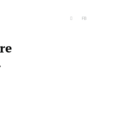
VYHĽADÁVANIE
FB
re
.