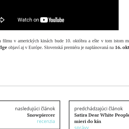
a filmu v amerických kinách bude 10. októbra a ešte v tom istom me
dge
16. ok
objaví aj v Európe. Slovenská premiéra je naplánovaná na
nasledujúci článok
predchádzajúci článok
Snowpiercer
Satira Dear White Peopl
recenzia
mieri do kín
správy