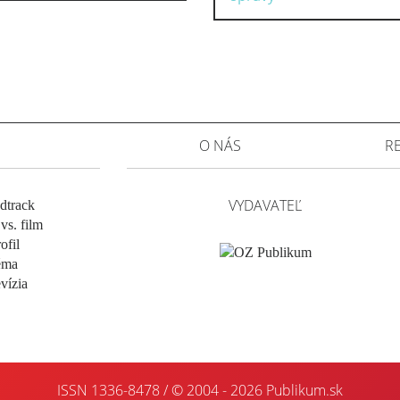
O NÁS
R
VYDAVATEĽ
dtrack
vs. film
ofil
éma
evízia
ISSN 1336-8478 / © 2004 - 2026
Publikum.sk