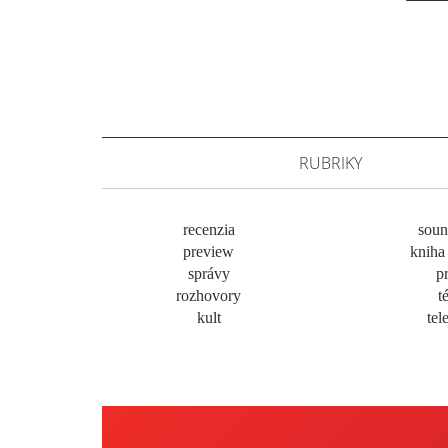
RUBRIKY
recenzia
soun
preview
kniha 
správy
pr
rozhovory
t
kult
tel