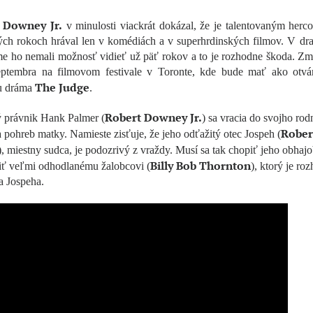
 Downey Jr.
v minulosti viackrát dokázal, že je talentovaným herc
ých rokoch hrával len v komédiách a v superhrdinských filmov. V dra
e ho nemali možnosť vidieť už päť rokov a to je rozhodne škoda. Zm
eptembra na filmovom festivale v Toronte, kde bude mať ako otvár
The Judge
u dráma
.
Robert Downey Jr.
 právnik Hank Palmer (
) sa vracia do svojho ro
Rober
 pohreb matky. Namieste zisťuje, že jeho odťažitý otec Jospeh (
), miestny sudca, je podozrivý z vraždy. Musí sa tak chopiť jeho obhajo
Billy Bob Thornton
liť veľmi odhodlanému žalobcovi (
), ktorý je ro
a Jospeha.