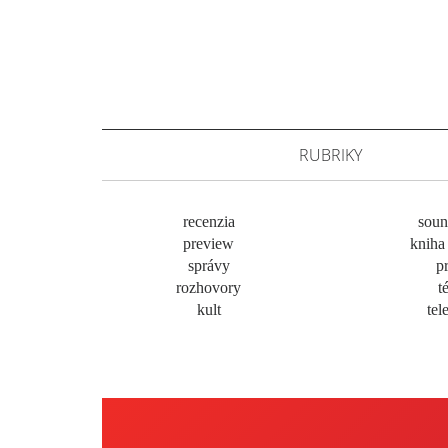
RUBRIKY
recenzia
soun
preview
kniha 
správy
pr
rozhovory
t
kult
tel