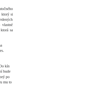
kutočného
ktorý si
tvrdených
 vlastné
 ktorá sa
na
es.
 Do kín
ní bude
torý po
ru mu to