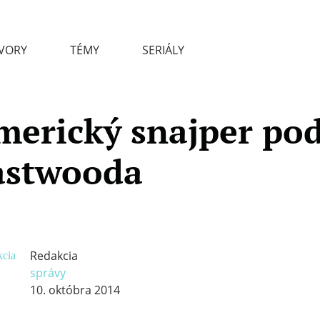
VORY
TÉMY
SERIÁLY
merický snajper pod
astwooda
Redakcia
správy
10. októbra 2014