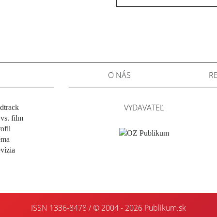
O NÁS
R
VYDAVATEĽ
dtrack
vs. film
ofil
éma
evízia
ISSN 1336-8478 / © 2004 - 2026
Publikum.sk