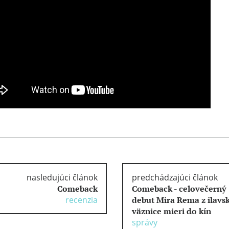
nasledujúci článok
predchádzajúci článok
Comeback
Comeback - celovečerný
recenzia
debut Mira Rema z ilavs
väznice mieri do kín
správy