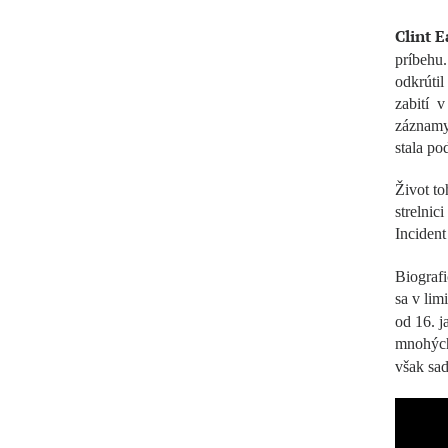
Clint 
príbehu
odkrútil
zabití 
záznamy 
stala po
Život to
strelnic
Incident
Biograf
sa v lim
od 16. j
mnohých 
však sad