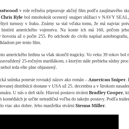
Eastwood
v role režiséra pripravuje akčný film podľa zaujímavého s
Chris Kyle
.
bol mnohokrát ocenený snajper slúžiaci v NAVY SEAL, 
 štyri turnusy v Iraku. Známy sa stal vďaka tomu, že má najviac po
v histórii amerického vojenstva. Na konte ich má 160, pričom jeho
hovoria až o počte 255. Po odchode do civilu napísal autobiografiu,
dkladom pre tento film.
hto amerického hrdinu sa však skončil tragicky. Vo veku 39 rokov bol 
i zavraždený 25-ročným mariňákom, s ktorým stále prebieha súdny proc
 nebol teda ešte plne objasnený.
American Sniper
ická snímka ponesie rovnaký názov ako román –
.
itovanej distribúcii dostane v USA už 25. decembra a v širokom nasade
Bradley Cooper
anuára. U nás o deň skôr. Hlavnú postavu stvárni
, k
komédiách je určite netradičná voľba do takejto postavy. Podľa traile
Sienna Miller
lo viac ako dobre. Jeho manželku stvárni
.