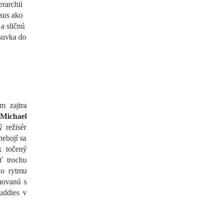
erarchii
esus ako
a sličnú
suvka do
m zajtra
Michael
 režisér
nebojí sa
k točený
ť trochu
do rytmu
novanú s
uddies v