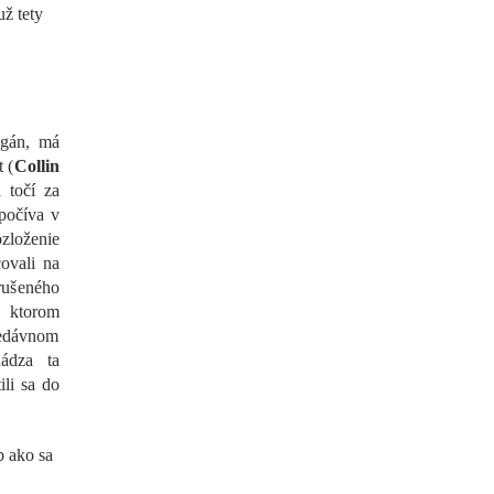
ž tety
egán, má
 (
Collin
 točí za
spočíva v
ozloženie
ovali na
rušeného
 ktorom
nedávnom
hádza ta
ili sa do
b ako sa