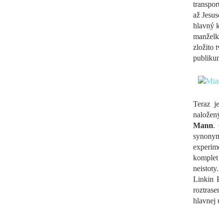
transpor
až Jesus
hlavný k
manželk
zložito 
publikum
Teraz j
naložen
Mann
.
synonymu
experim
komplet
neistot
Linkin 
roztras
hlavnej 