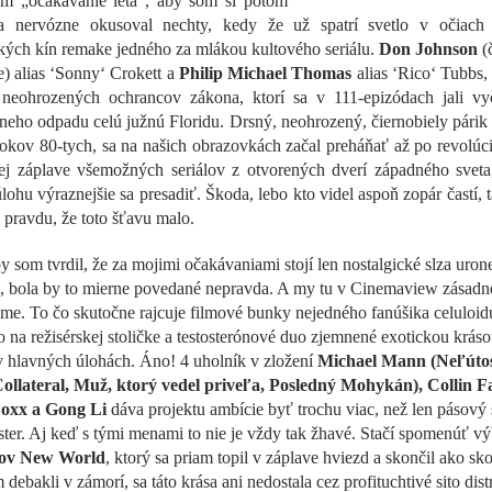
om „očakávanie leta“, aby som si potom
a nervózne okusoval nechty, kedy že už spatrí svetlo v očiach
kých kín remake jedného za mlákou kultového seriálu.
Don Johnson
(č
) alias ‘Sonny‘ Crokett a
Philip Michael Thomas
alias ‘Rico‘ Tubbs, 
 neohrozených ochrancov zákona, ktorí sa v 111-epizódach jali vyč
neho odpadu celú južnú Floridu. Drsný, neohrozený, čiernobiely párik
 rokov 80-tych, sa na našich obrazovkách začal preháňať až po revolúc
vej záplave všemožných seriálov z otvorených dverí západného sveta
úlohu výraznejšie sa presadiť. Škoda, lebo kto videl aspoň zopár častí, 
a pravdu, že toto šťavu malo.
y som tvrdil, že za mojimi očakávaniami stojí len nostalgické slza uron
m, bola by to mierne povedané nepravda. A my tu v Cinemaview zásadn
e. To čo skutočne rajcuje filmové bunky nejedného fanúšika celuloid
jo na režisérskej stoličke a testosterónové duo zjemnené exotickou krás
v hlavných úlohách. Áno! 4 uholník v zložení
Michael Mann (Neľúto
Collateral, Muž, ktorý vedel priveľa, Posledný Mohykán), Collin Fa
oxx a Gong Li
dáva projektu ambície byť trochu viac, než len pásový
ter. Aj keď s tými menami to nie je vždy tak žhavé. Stačí spomenúť v
kov New World
, ktorý sa priam topil v záplave hviezd a skončil ako sko
debakli v zámorí, sa táto krása ani nedostala cez profituchtivé sito dist