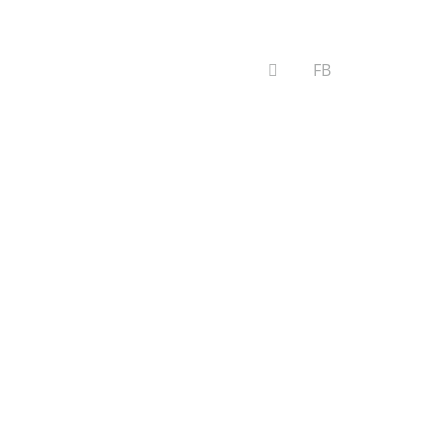
VYHĽADÁVANIE
FB