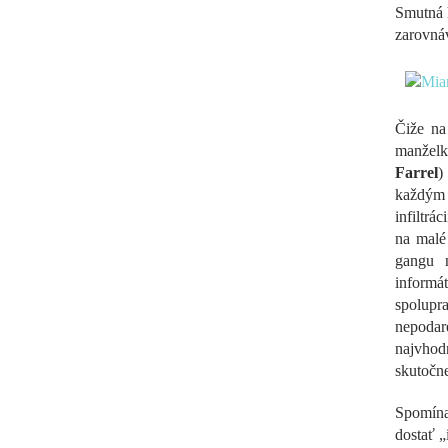
Smutná h
zarovnáv
Čiže na
manželku
Farrel
)
každým z
infiltrá
na malé
gangu n
informá
spolupr
nepodar
najvhodn
skutočne
Spomínan
dostať „