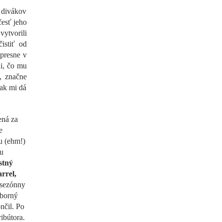
 divákov
esť jeho
vytvorili
istiť od
 presne v
ii, čo mu
, značne
tak mi dá
ená za
e
u (ehm!)
ou
stný
rrel,
 sezónny
ýborný
nčil. Po
ribútora.