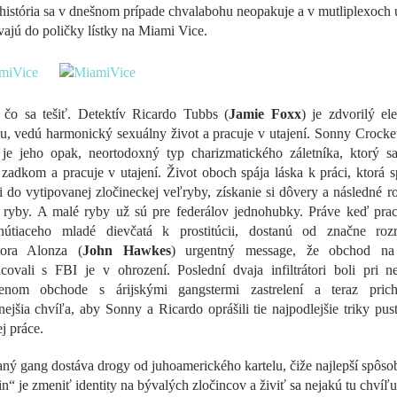
istória sa v dnešnom prípade chvalabohu neopakuje a v mutliplexoch u
ajú do poličky lístky na Miami Vice.
 čo sa tešiť. Detektív Ricardo Tubbs (
Jamie Foxx
) je zdvorilý el
, vedú harmonický sexuálny život a pracuje v utajení. Sonny Crocket
 je jeho opak, neortodoxný typ charizmatického záletníka, ktorý sa
adkom a pracuje v utajení. Život oboch spája láska k práci, ktorá 
cii do vytipovanej zločineckej veľryby, získanie si dôvery a následné r
 ryby. A malé ryby už sú pre federálov jednohubky. Práve keď prac
útiaceho mladé dievčatá k prostitúcii, dostanú od značne roz
tora Alonza (
John Hawkes
) urgentný message, že obchod na
acovali s FBI je v ohrození. Poslední dvaja infiltrátori boli pri 
enom obchode s árijskými gangstermi zastrelení a teraz pric
ejšia chvíľa, aby Sonny a Ricardo oprášili tie najpodlejšie triky pust
j práce.
ý gang dostáva drogy od juhoamerického kartelu, čiže najlepší spôso
in“ je zmeniť identity na bývalých zločincov a živiť sa nejakú tu chvíľu