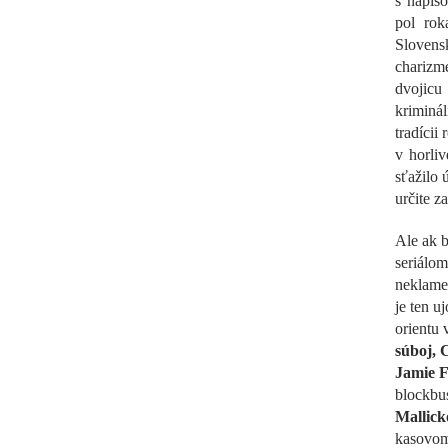
s nápis
pol rok
Slovens
charizme
dvojicu
kriminál
tradícii
v horli
sťažilo 
určite z
Ale ak b
seriálo
neklamem
je ten u
orientu 
súboj, 
Jamie F
blockbus
Mallic
kasovom 