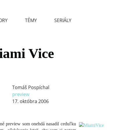
ORY
TÉMY
SERIÁLY
ami Vice
Tomáš Pospíchal
preview
17. októbra 2006
né preview som onehdá nasadil ceduľku