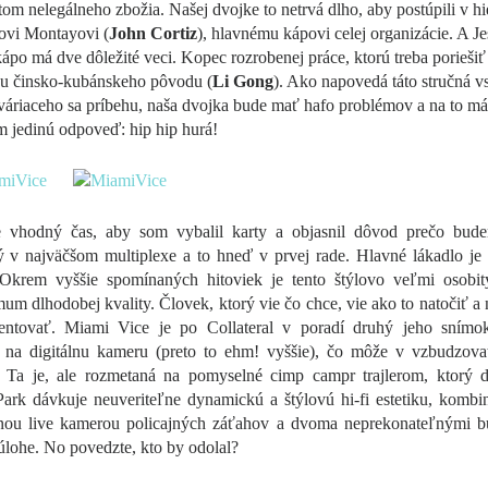
tom nelegálneho zbožia. Našej dvojke to netrvá dlho, aby postúpili v hi
ovi Montayovi (
John Cortiz
), hlavnému kápovi celej organizácie. A J
ápo má dve dôležité veci. Kopec rozrobenej práce, ktorú treba poriešiť 
u činsko-kubánskeho pôvodu (
Li Gong
). Ako napovedá táto stručná v
tváriaceho sa príbehu, naša dvojka bude mať hafo problémov a na to má
 jedinú odpoveď: hip hip hurá!
e vhodný čas, aby som vybalil karty a objasnil dôvod prečo bude
ý v najväčšom multiplexe a to hneď v prvej rade. Hlavné lákadlo je
 Okrem vyššie spomínaných hitoviek je tento štýlovo veľmi osobitý
m dlhodobej kvality. Človek, ktorý vie čo chce, vie ako to natočiť a 
entovať. Miami Vice je po Collateral v poradí druhý jeho snímo
 na digitálnu kameru (preto to ehm! vyššie), čo môže v vzbudzova
y. Ta je, ale rozmetaná na pomyselné cimp campr trajlerom, ktorý 
Park dávkuje neuveriteľne dynamickú a štýlovú hi-fi estetiku, kombi
enou live kamerou policajných záťahov a dvoma neprekonateľnými b
úlohe. No povedzte, kto by odolal?