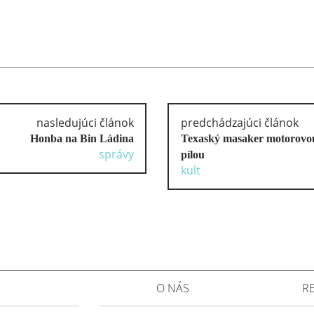
nasledujúci článok
predchádzajúci článok
Honba na Bin Ládina
Texaský masaker motorovo
správy
pílou
kult
O NÁS
R