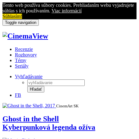
Tento web používa súbory cookies. Prehliadaním webu vyjadrujete
súhlas s ich používaním.
Viac informácií
Súhlasím!
Toggle navigation
Recenzie
Rozhovory
Témy
Seriály
Vyhľadávanie
Hľadať
FB
CinemArt SK
Ghost in the Shell
Kyberpunková legenda ožíva