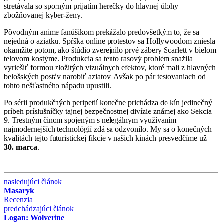
stretávala so sporným prijatím herečky do hlavnej úlohy
zbožňovanej kyber-ženy.
Pôvodným anime fanúšikom prekážalo predovšetkým to, že sa
nejedná o aziatku. Spŕška online protestov sa Hollywoodom zniesla
okamžite potom, ako štúdio zverejnilo prvé zábery Scarlett v bielom
telovom kostýme. Produkcia sa tento rasový problém snažila
vyriešiť formou zložitých vizuálnych efektov, ktoré mali z hlavných
belošských postáv narobiť aziatov. Avšak po pár testovaniach od
tohto nešťastného nápadu upustili.
Po sérii produkčných peripetií konečne prichádza do kín jedinečný
príbeh príslušníčky tajnej bezpečnostnej divízie známej ako Sekcia
9. Trestným činom spojeným s nelegálnym využívaním
najmodernejších technológií zdá sa odzvonilo. My sa o konečných
kvalitách tejto futuristickej fikcie v našich kinách presvedčíme už
30. marca
.
nasledujúci článok
Masaryk
Recenzia
predchádzajúci článok
Logan: Wolverine