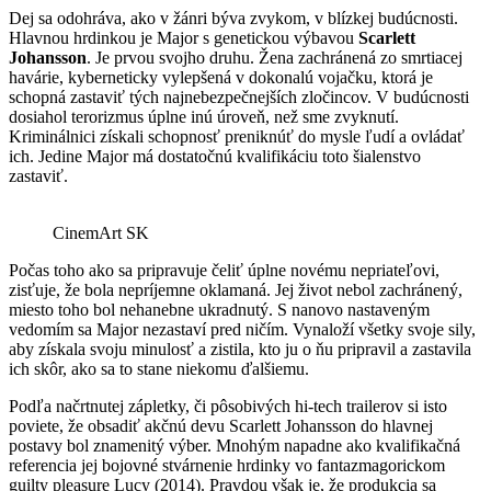
Dej sa odohráva, ako v žánri býva zvykom, v blízkej budúcnosti.
Hlavnou hrdinkou je Major s genetickou výbavou
Scarlett
Johansson
. Je prvou svojho druhu. Žena zachránená zo smrtiacej
havárie, kyberneticky vylepšená v dokonalú vojačku, ktorá je
schopná zastaviť tých najnebezpečnejších zločincov. V budúcnosti
dosiahol terorizmus úplne inú úroveň, než sme zvyknutí.
Kriminálnici získali schopnosť preniknúť do mysle ľudí a ovládať
ich. Jedine Major má dostatočnú kvalifikáciu toto šialenstvo
zastaviť.
CinemArt SK
Počas toho ako sa pripravuje čeliť úplne novému nepriateľovi,
zisťuje, že bola nepríjemne oklamaná. Jej život nebol zachránený,
miesto toho bol nehanebne ukradnutý. S nanovo nastaveným
vedomím sa Major nezastaví pred ničím. Vynaloží všetky svoje sily,
aby získala svoju minulosť a zistila, kto ju o ňu pripravil a zastavila
ich skôr, ako sa to stane niekomu ďalšiemu.
Podľa načrtnutej zápletky, či pôsobivých hi-tech trailerov si isto
poviete, že obsadiť akčnú devu Scarlett Johansson do hlavnej
postavy bol znamenitý výber. Mnohým napadne ako kvalifikačná
referencia jej bojovné stvárnenie hrdinky vo fantazmagorickom
guilty pleasure Lucy (2014). Pravdou však je, že produkcia sa