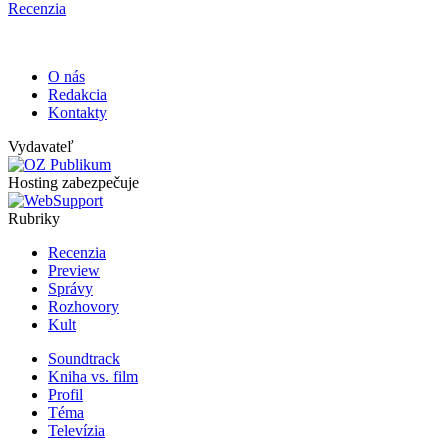
Recenzia
O nás
Redakcia
Kontakty
Vydavateľ
Hosting zabezpečuje
Rubriky
Recenzia
Preview
Správy
Rozhovory
Kult
Soundtrack
Kniha vs. film
Profil
Téma
Televízia