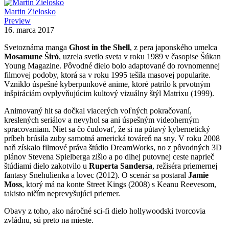
Martin Zielosko
Preview
16. marca 2017
Svetoznáma manga
Ghost in the Shell
, z pera japonského umelca
Mosamune Širó
, uzrela svetlo sveta v roku 1989 v časopise Šúkan
Young Magazine. Pôvodné dielo bolo adaptované do rovnomennej
filmovej podoby, ktorá sa v roku 1995 tešila masovej popularite.
Vzniklo úspešné kyberpunkové anime, ktoré patrilo k prvotným
inšpiráciám ovplyvňujúcim kultový vizuálny štýl Matrixu (1999).
Animovaný hit sa dočkal viacerých voľných pokračovaní,
kreslených seriálov a nevyhol sa ani úspešným videoherným
spracovaniam. Niet sa čo čudovať, že si na pútavý kybernetický
príbeh brúsila zuby samotná americká továreň na sny. V roku 2008
naň získalo filmové práva štúdio DreamWorks, no z pôvodných 3D
plánov Stevena Spielberga zišlo a po dlhej putovnej ceste naprieč
štúdiami dielo zakotvilo u
Ruperta Sandersa
, režiséra priemernej
fantasy Snehulienka a lovec (2012). O scenár sa postaral
Jamie
Moss
, ktorý má na konte Street Kings (2008) s Keanu Reevesom,
takisto ničím neprevyšujúci priemer.
Obavy z toho, ako náročné sci-fi dielo hollywoodski tvorcovia
zvládnu, sú preto na mieste.