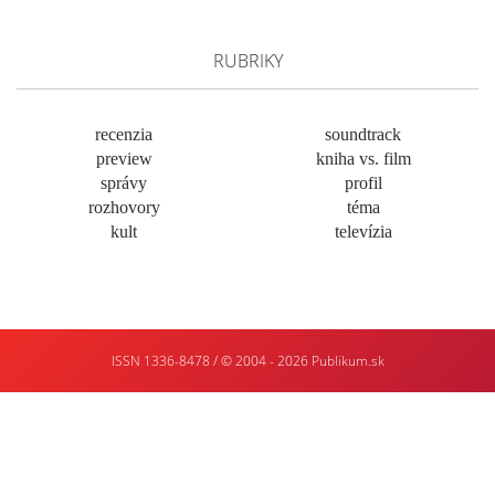
RUBRIKY
recenzia
soundtrack
preview
kniha vs. film
správy
profil
rozhovory
téma
kult
televízia
ISSN 1336-8478 / © 2004 - 2026
Publikum.sk
Tvorba
webstránok
:
Enjoy
:)