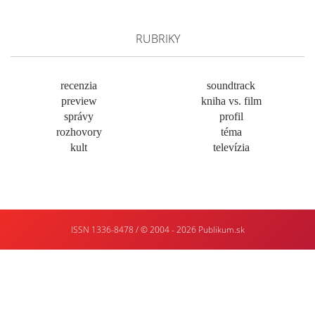
RUBRIKY
recenzia
soundtrack
preview
kniha vs. film
správy
profil
rozhovory
téma
kult
televízia
ISSN 1336-8478 / © 2004 - 2026
Publikum.sk
Tvorba
webstránok
:
Enjoy
:)