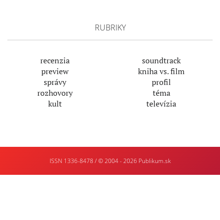
RUBRIKY
recenzia
soundtrack
preview
kniha vs. film
správy
profil
rozhovory
téma
kult
televízia
ISSN 1336-8478 / © 2004 - 2026
Publikum.sk
Tvorba
webstránok
:
Enjoy
:)