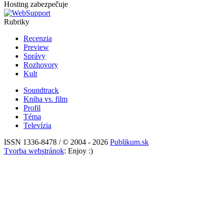
Hosting zabezpečuje
Rubriky
Recenzia
Preview
Správy
Rozhovory
Kult
Soundtrack
Kniha vs. film
Profil
Téma
Televízia
ISSN 1336-8478 / © 2004 - 2026
Publikum.sk
Tvorba webstránok
: Enjoy :)