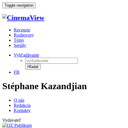
Toggle navigation
Recenzie
Rozhovory
Témy
Seriály
Vyhľadávanie
Hľadať
FB
Stéphane Kazandjian
O nás
Redakcia
Kontakty
Vydavateľ