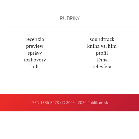
RUBRIKY
recenzia
soundtrack
preview
kniha vs. film
správy
profil
rozhovory
téma
kult
televízia
ISSN 1336-8478 / © 2004 - 2026
Publikum.sk
Tvorba
webstránok
:
Enjoy
:)