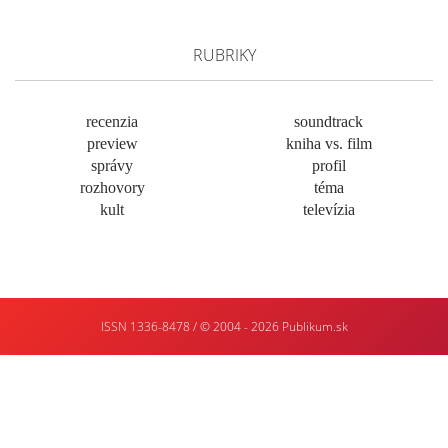
RUBRIKY
recenzia
soundtrack
preview
kniha vs. film
správy
profil
rozhovory
téma
kult
televízia
ISSN 1336-8478 / © 2004 - 2026
Publikum.sk
Tvorba
webstránok
:
Enjoy
:)