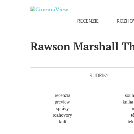
RECENZIE
ROZHO
Rawson Marshall T
RUBRIKY
recenzia
soun
preview
kniha 
správy
pr
rozhovory
t
kult
tel