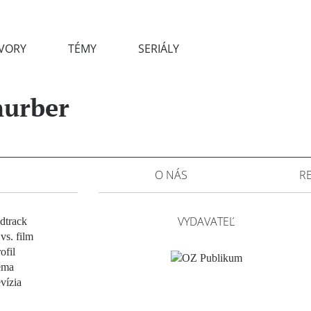
VORY
TÉMY
SERIÁLY
hurber
O NÁS
R
VYDAVATEĽ
dtrack
vs. film
ofil
éma
evízia