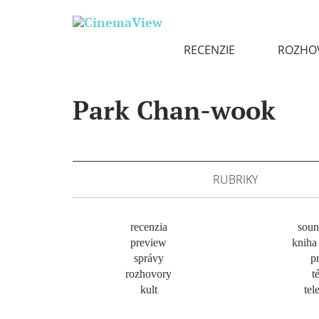
RECENZIE
ROZHO
Park Chan-wook
RUBRIKY
recenzia
soun
preview
kniha 
správy
pr
rozhovory
t
kult
tel