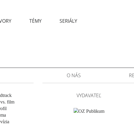
VORY
TÉMY
SERIÁLY
O NÁS
R
VYDAVATEĽ
dtrack
vs. film
ofil
éma
evízia