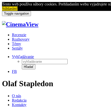
Tento web používa súbory cookies. Prehliadaním webu vyjadrujete sú
Súhlasím!
Toggle navigation
Recenzie
Rozhovory
Témy
Seriály
Vyhľadávanie
Hľadať
FB
Olaf Stapledon
O nás
Redakcia
Kontakty