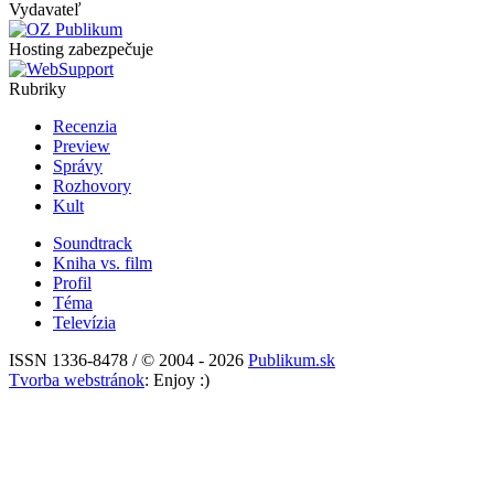
Vydavateľ
Hosting zabezpečuje
Rubriky
Recenzia
Preview
Správy
Rozhovory
Kult
Soundtrack
Kniha vs. film
Profil
Téma
Televízia
ISSN 1336-8478 / © 2004 - 2026
Publikum.sk
Tvorba webstránok
: Enjoy :)