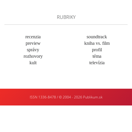
RUBRIKY
recenzia
soundtrack
preview
kniha vs. film
správy
profil
rozhovory
téma
kult
televízia
ISSN 1336-8478 / © 2004 - 2026
Publikum.sk
Tvorba
webstránok
:
Enjoy
:)