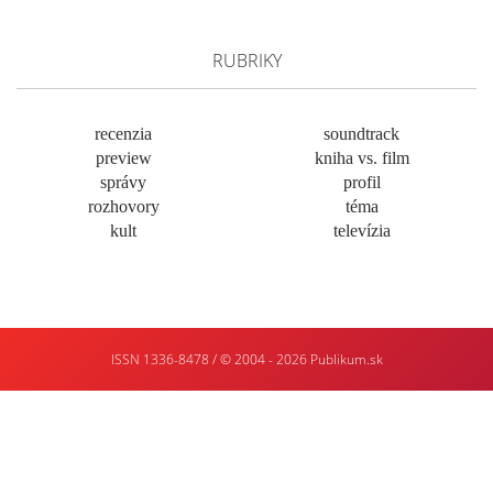
RUBRIKY
recenzia
soundtrack
preview
kniha vs. film
správy
profil
rozhovory
téma
kult
televízia
ISSN 1336-8478 / © 2004 - 2026
Publikum.sk
Tvorba
webstránok
:
Enjoy
:)