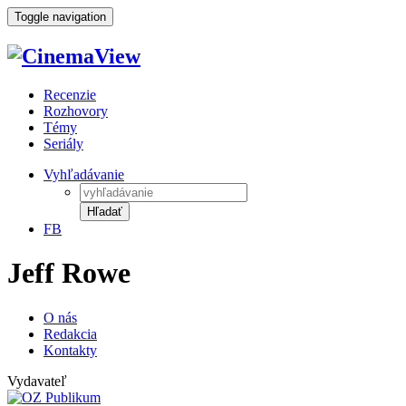
Toggle navigation
Recenzie
Rozhovory
Témy
Seriály
Vyhľadávanie
Hľadať
FB
Jeff Rowe
O nás
Redakcia
Kontakty
Vydavateľ