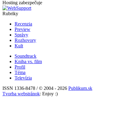
Hosting zabezpečuje
Rubriky
Recenzia
Preview
Správy
Rozhovory
Kult
Soundtrack
Kniha vs. film
Profil
Téma
Televízia
ISSN 1336-8478 / © 2004 - 2026
Publikum.sk
Tvorba webstránok
: Enjoy :)