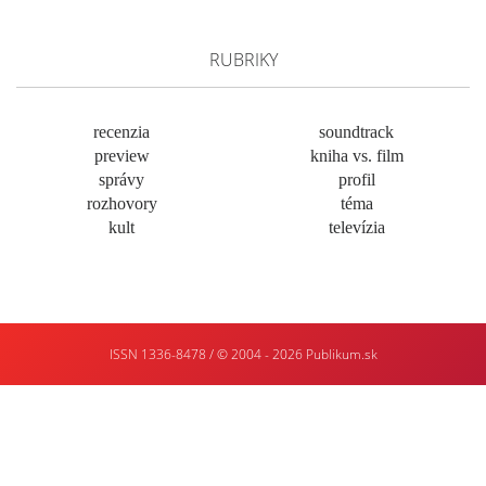
RUBRIKY
recenzia
soundtrack
preview
kniha vs. film
správy
profil
rozhovory
téma
kult
televízia
ISSN 1336-8478 / © 2004 - 2026
Publikum.sk
Tvorba
webstránok
:
Enjoy
:)