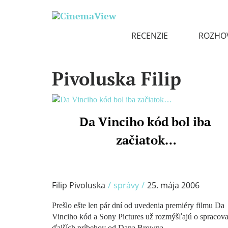
RECENZIE
ROZHO
Pivoluska Filip
Da Vinciho kód bol iba
/
začiatok…
Filip Pivoluska
/
správy
/
25. mája 2006
Prešlo ešte len pár dní od uvedenia premiéry filmu Da
Vinciho kód a Sony Pictures už rozmýšľajú o spracova
ďalších príbehov od Dana Browna.