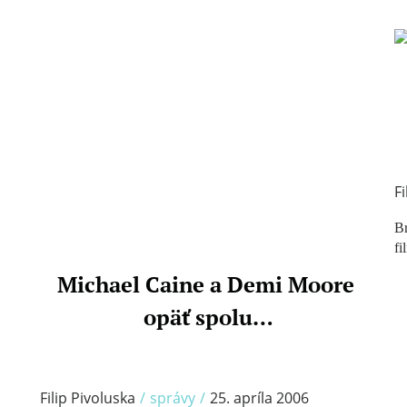
Fi
Br
fi
Michael Caine a Demi Moore
/
opäť spolu…
Filip Pivoluska
/
správy
/
25. apríla 2006