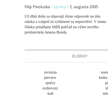
Filip Pivoluska
/
správy
/
2. augusta 2005
Už dlhú dobu sa objavujú rôzne odpovede na túto
otázku a vzápetí sú vyhlásené za nepravdivé. V tomto
článku prinášame bližší pohľad na výber nového
predstavitela Jamesa Bonda.
RUBRIKY
recenzia
soun
preview
kniha 
správy
pr
rozhovory
t
kult
tel