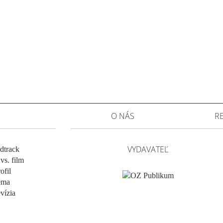
O NÁS
R
VYDAVATEĽ
dtrack
vs. film
ofil
éma
evízia