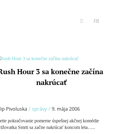
VYHĽADÁVANIE
FB
Rush Hour 3 sa konečne začína
/
nakrúcať
lip Pivoluska
/
správy
/
9. mája 2006
etie pokračovanie pomerne úspešnej akčnej komédie
ižovatka Smrti sa začne nakrúcať koncom leta…..