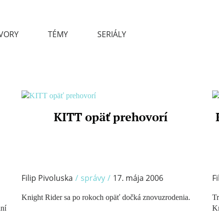
VORY
TÉMY
SERIÁLY
/
KITT opäť prehovorí
Filip Pivoluska
/
správy
/
17. mája 2006
Fi
Knight Rider sa po rokoch opäť dočká znovuzrodenia.
Tr
ní
Kr